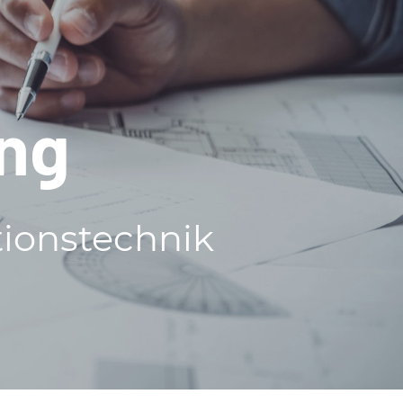
ung
tionstechnik