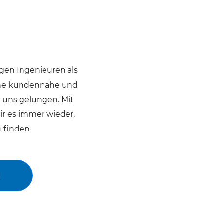
gen Ingenieuren als
eine kundennahe und
t uns gelungen. Mit
ir es immer wieder,
 finden.
M