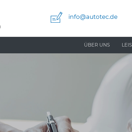
info
@
autotec.de
ÜBER UNS
LEI